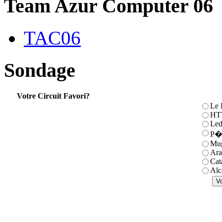
Team Azur Computer 06
TAC06
Sondage
Votre Circuit Favori?
Le 
HTT
Led
P�l
Mug
Ara
Cat
Alc