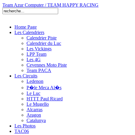
Team Azur Computer / TEAM HAPPY RACING
Home Page
Les Calendriers
Calendrier Piste
Calendrier du Luc
Les Vickings
LPP Team
Les 4G
Cevennes Moto Piste
Team PACA
Les Circuits
Ledenon
P�le Meca Al�s
Le Luc
HTTT Paul Ricard
Le Mugello
Alcarras
Aragon
Catalunya
Les Photos
TAC06